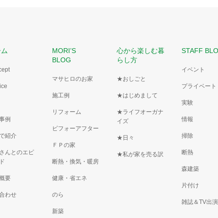
ーム
MORI’S
心から楽しむ暮
STAFF BL
BLOG
らし方
cept
イベント
マサヒロのお家
★おしごと
ice
プライベート
施工例
★はじめまして
実験
リフォーム
★ライフオーガナ
事例
情報
イズ
ビフォーアフター
で紹介
掃除
★日々
ＦＰの家
さんとのエピ
断熱
★私が家を売る訳
ド
断熱・換気・暖房
森建築
概要
健康・省エネ
片付け
合わせ
のら
雑誌＆TV出
新築