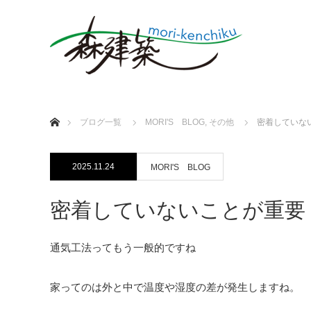
ホーム
ブログ一覧
MORI'S BLOG
,
その他
密着していな
2025.11.24
MORI'S BLOG
密着していないことが重要
通気工法ってもう一般的ですね
家ってのは外と中で温度や湿度の差が発生しますね。