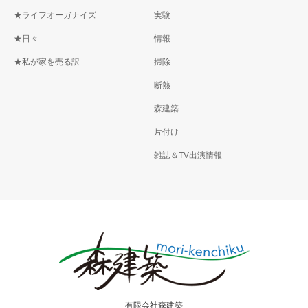
★ライフオーガナイズ
実験
★日々
情報
★私が家を売る訳
掃除
断熱
森建築
片付け
雑誌＆TV出演情報
有限会社森建築