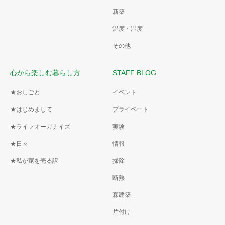
新築
温度・湿度
その他
心から楽しむ暮らし方
STAFF BLOG
★おしごと
イベント
★はじめまして
プライベート
★ライフオーガナイズ
実験
★日々
情報
★私が家を売る訳
掃除
断熱
森建築
片付け