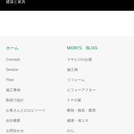
建築と家具
ホーム
MORI’S BLOG
Concept
マサヒロのお家
Service
施工例
Flow
リフォーム
施工事例
ビフォーアフター
動画で紹介
ＦＰの家
お客さんとのエピソード
断熱・換気・暖房
会社概要
健康・省エネ
お問合わせ
のら