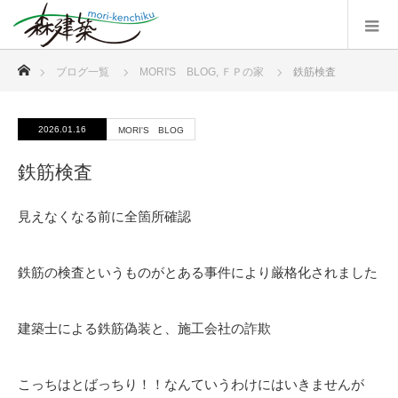
ホーム
ブログ一覧
MORI'S BLOG
,
ＦＰの家
鉄筋検査
2026.01.16
MORI'S BLOG
鉄筋検査
見えなくなる前に全箇所確認
鉄筋の検査というものがとある事件により厳格化されました
建築士による鉄筋偽装と、施工会社の詐欺
こっちはとばっちり！！なんていうわけにはいきませんが