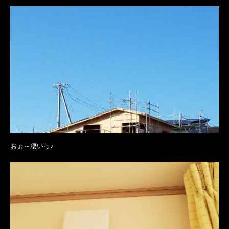
おぉ～凄いっ♪