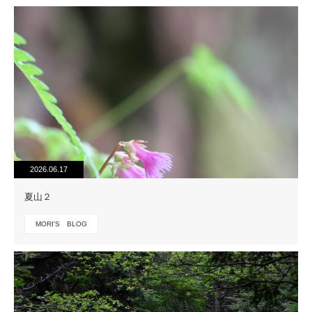
2026.06.17
夏山２
MORI'S BLOG