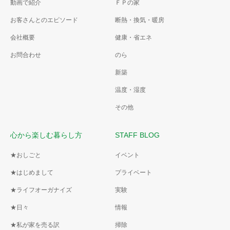
動画で紹介
ＦＰの家
お客さんとのエピソード
断熱・換気・暖房
会社概要
健康・省エネ
お問合わせ
のら
新築
温度・湿度
その他
心から楽しむ暮らし方
STAFF BLOG
★おしごと
イベント
★はじめまして
プライベート
★ライフオーガナイズ
実験
★日々
情報
★私が家を売る訳
掃除