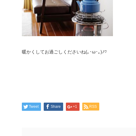
暖かくしてお過ごしくださいね(｡･ω･｡)ﾉ♡
Tweet
Share
+1
RSS