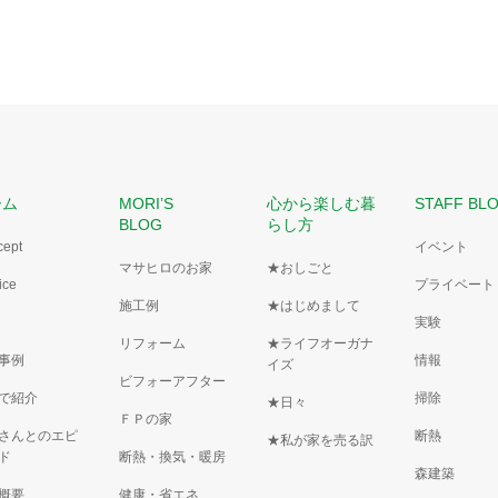
ーム
MORI’S
心から楽しむ暮
STAFF BL
BLOG
らし方
cept
イベント
マサヒロのお家
★おしごと
ice
プライベート
施工例
★はじめまして
実験
リフォーム
★ライフオーガナ
事例
情報
イズ
ビフォーアフター
で紹介
掃除
★日々
ＦＰの家
さんとのエピ
断熱
★私が家を売る訳
ド
断熱・換気・暖房
森建築
概要
健康・省エネ