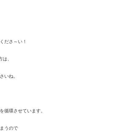
くださ～い！
方は、
さいね。
を循環させています。
まうので