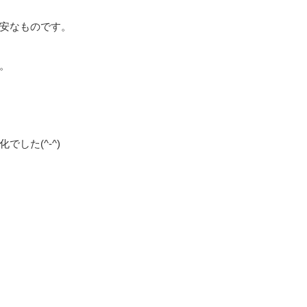
安なものです。
。
した(^-^)