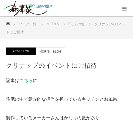
ホーム
ブログ一覧
MORI'S BLOG
,
その他
クリナップのイベン
トにご招待
2024.02.20
MORI'S BLOG
クリナップのイベントにご招待
記事は
こちら
に
住宅の中で意匠的な担当を担っているキッチンとお風呂
製作しているメーカーさんはかなりの数があり