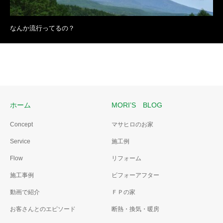
なんか流行ってるの？
ホーム
MORI’S BLOG
Concept
マサヒロのお家
Service
施工例
Flow
リフォーム
施工事例
ビフォーアフター
動画で紹介
ＦＰの家
お客さんとのエピソード
断熱・換気・暖房