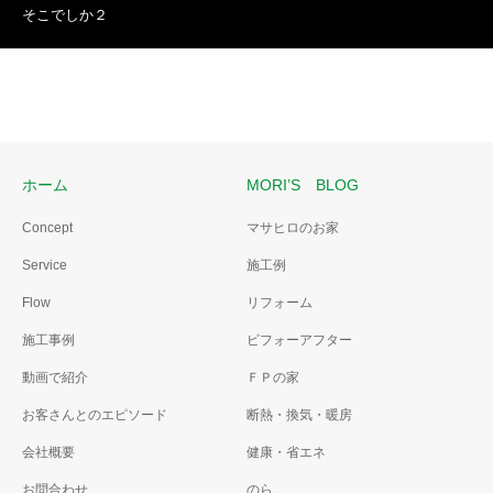
そこでしか２
ホーム
MORI’S BLOG
Concept
マサヒロのお家
Service
施工例
Flow
リフォーム
施工事例
ビフォーアフター
動画で紹介
ＦＰの家
お客さんとのエピソード
断熱・換気・暖房
会社概要
健康・省エネ
お問合わせ
のら