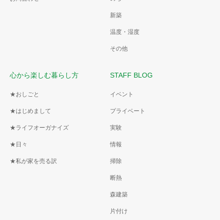
新築
温度・湿度
その他
心から楽しむ暮らし方
STAFF BLOG
★おしごと
イベント
★はじめまして
プライベート
★ライフオーガナイズ
実験
★日々
情報
★私が家を売る訳
掃除
断熱
森建築
片付け