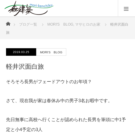
ホーム
ブログ一覧
MORI'S BLOG
,
マサヒロのお家
軽井沢面白
旅
2019.03.25
MORI'S BLOG
軽井沢面白旅
そろそろ長男がフェードアウトのお年頃？
さて、現在我が家は春休み中の男子3名お暇中です。
先日無事に高校へ行くことが認められた長男を筆頭に中1予
定と小4予定の3人