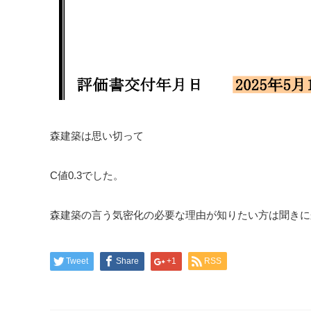
森建築は思い切って
C値0.3でした。
森建築の言う気密化の必要な理由が知りたい方は聞きに
Tweet
Share
+1
RSS