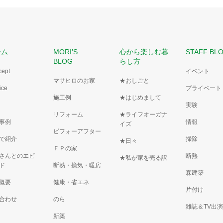
ーム
MORI’S
心から楽しむ暮
STAFF BL
BLOG
らし方
cept
イベント
マサヒロのお家
★おしごと
ice
プライベート
施工例
★はじめまして
実験
リフォーム
★ライフオーガナ
事例
情報
イズ
ビフォーアフター
で紹介
掃除
★日々
ＦＰの家
さんとのエピ
断熱
★私が家を売る訳
ド
断熱・換気・暖房
森建築
概要
健康・省エネ
片付け
合わせ
のら
雑誌＆TV出
新築