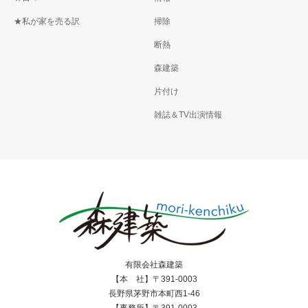
★私が家を売る訳
掃除
断熱
森建築
片付け
雑誌＆TV出演情報
有限会社森建築
【本 社】〒391-0003
長野県茅野市本町西1-46