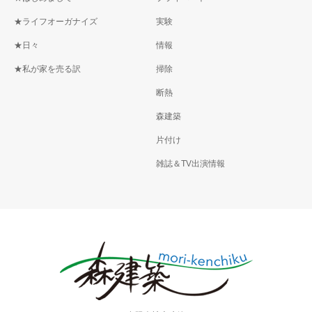
★ライフオーガナイズ
実験
★日々
情報
★私が家を売る訳
掃除
断熱
森建築
片付け
雑誌＆TV出演情報