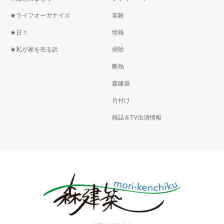
★ライフオーガナイズ
実験
★日々
情報
★私が家を売る訳
掃除
断熱
森建築
片付け
雑誌＆TV出演情報