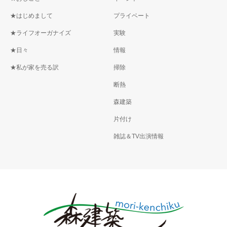
★はじめまして
プライベート
★ライフオーガナイズ
実験
★日々
情報
★私が家を売る訳
掃除
断熱
森建築
片付け
雑誌＆TV出演情報