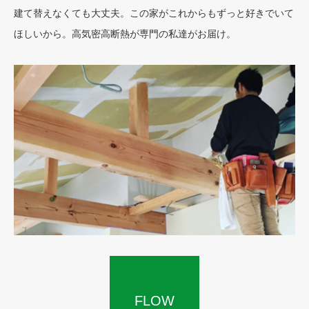
建て替えなくても大丈夫。この家がこれからもずっと好きでいて
ほしいから。高気密高断熱が専門の私達がお届け。
FLOW
SERVICE