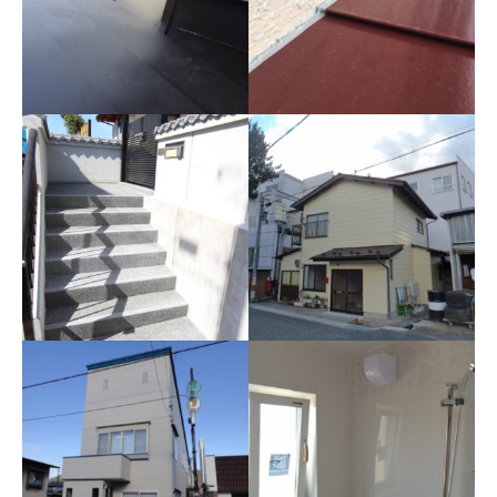
全面の断熱化工事
フルリノベーション
人造大理石の玄関框
木製玄関框とホワイトのタイ
ルを撤去した後、人造大理石
の框とブラックのタイルに変
更しました。
雨漏り診断02
雨漏り診断
屋根板金を張替え
雨漏り診断は雨が降った日で
ないとだめです。
暖かい暮らしのための断
熱
外壁リフォーム