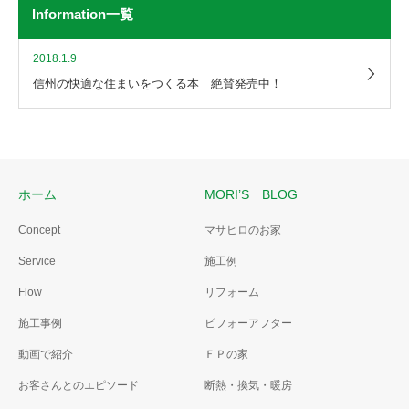
Information一覧
2018.1.9
信州の快適な住まいをつくる本 絶賛発売中！
ホーム
MORI’S BLOG
Concept
マサヒロのお家
Service
施工例
Flow
リフォーム
施工事例
ビフォーアフター
動画で紹介
ＦＰの家
お客さんとのエピソード
断熱・換気・暖房