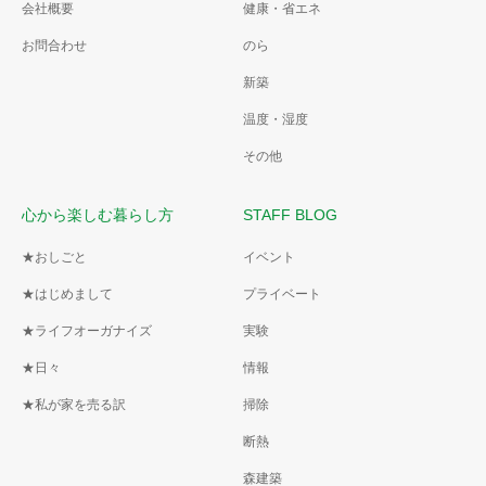
会社概要
健康・省エネ
お問合わせ
のら
新築
温度・湿度
その他
心から楽しむ暮らし方
STAFF BLOG
★おしごと
イベント
★はじめまして
プライベート
★ライフオーガナイズ
実験
★日々
情報
★私が家を売る訳
掃除
断熱
森建築