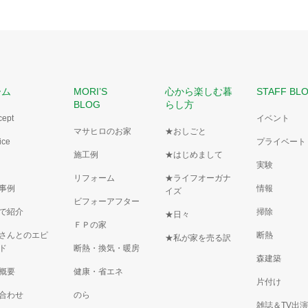
ーム
MORI’S
心から楽しむ暮
STAFF BL
BLOG
らし方
cept
イベント
マサヒロのお家
★おしごと
ice
プライベート
施工例
★はじめまして
実験
リフォーム
★ライフオーガナ
事例
情報
イズ
ビフォーアフター
で紹介
掃除
★日々
ＦＰの家
さんとのエピ
断熱
★私が家を売る訳
ド
断熱・換気・暖房
森建築
概要
健康・省エネ
片付け
合わせ
のら
雑誌＆TV出