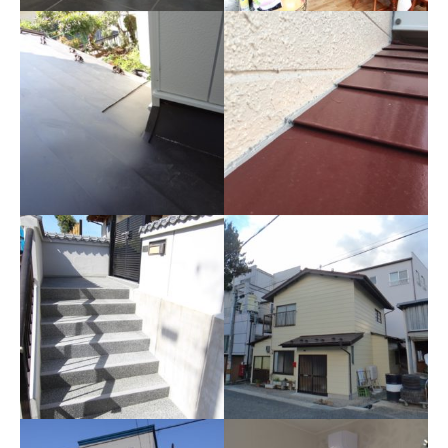
全面の断熱化工事
フルリノベーション
人造大理石の玄関框
木製玄関框とホワイトのタイ
ルを撤去した後、人造大理石
の框とブラックのタイルに変
更しました。
雨漏り診断02
雨漏り診断
屋根板金を張替え
雨漏り診断は雨が降った日で
ないとだめです。