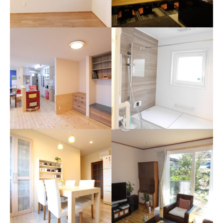
真冬でも長居できちゃう
おしゃれ＆介助する人が
浴室と脱衣所
楽になれる空間
『浴室・脱衣所・トイレ』の
なるべくそれっぽくならず
快適リフォーム。暗く寒く、
に、オシャレに介助する人の
湿っぽい空間にはサヨナラ。
心が楽になれるような空間
を。
お決まりの場所を一番く
つろげる場所に
ラグジュアリーな大人の
空間
どこに座るか、どの窓から何
が見えるかを計算したくつろ
たくさんの仲間を呼んで、た
ぎの部屋。
くさんの家族が集まって、今
までと違った時を刻み始め
る。
同じ空間にそれぞれの居
介護生活を見すえたゆと