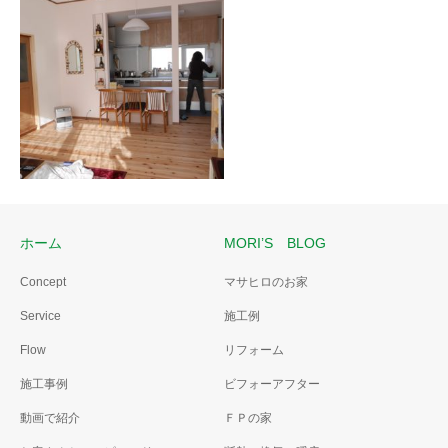
不満のある空間を思い切って
仮設トイレや外湯を頼らず、
フルモデルチェンジ。不満な
いつもの暮らしをしながら浴
んてちょっとの工夫で良くな
室とトイレのリフォームがで
っちゃう。
きました。
緊急用ブザーで安心浴室
仕切りのない大空間
断熱もしっかり、さらに緊急
子供の家族もみんなで集まれ
用のブザーも万が一のために
る、仕切りのない新しい実家
つけました。
スタイル。
ホーム
MORI’S BLOG
Concept
マサヒロのお家
Service
施工例
高断熱リフォーム
Flow
リフォーム
無断熱から高断熱のフルリフ
ォームで、明るく寒さ知らず
施工事例
ビフォーアフター
の冬をお届け。
動画で紹介
ＦＰの家