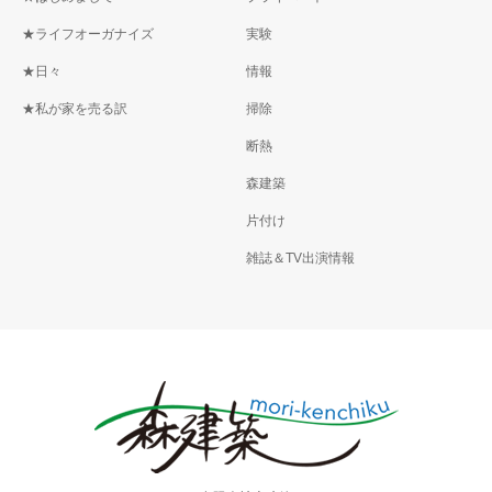
★ライフオーガナイズ
実験
★日々
情報
★私が家を売る訳
掃除
断熱
森建築
片付け
雑誌＆TV出演情報