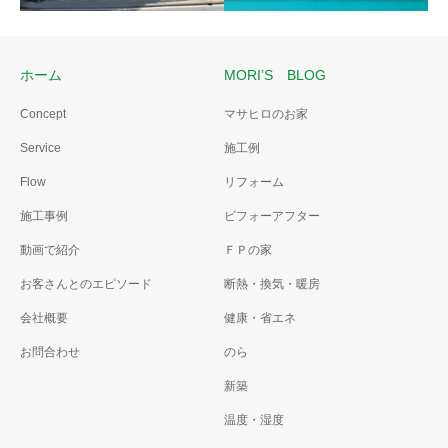
ホーム
MORI’S BLOG
Concept
マサヒロのお家
消防屯所の改修
Service
施工例
カーテンを看板ロールス
青春の1ページ。後輩たちへの
クリーンにリフォーム
Flow
リフォーム
想い。
カーテンから看板ロールスク
施工事例
ビフォーアフター
リーンにしてアピール。
動画で紹介
ＦＰの家
お客さんとのエピソード
断熱・換気・暖房
会社概要
健康・省エネ
お問合わせ
のら
新築
温度・湿度