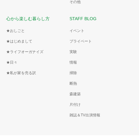
その他
心から楽しむ暮らし方
STAFF BLOG
★おしごと
イベント
★はじめまして
プライベート
★ライフオーガナイズ
実験
★日々
情報
★私が家を売る訳
掃除
断熱
森建築
片付け
雑誌＆TV出演情報