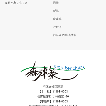
★私が家を売る訳
掃除
断熱
森建築
片付け
雑誌＆TV出演情報
有限会社森建築
【本 社】〒391-0003
長野県茅野市本町西1-46
【事務所】〒391-0003