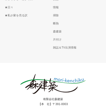
★日々
情報
★私が家を売る訳
掃除
断熱
森建築
片付け
雑誌＆TV出演情報
有限会社森建築
【本 社】〒391-0003