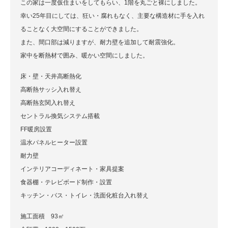
この家は一度仮住まいをしてもらい、1階を丸ごと裸にしました。
幸い25年目にしては、狂い・腐れもなく、主要な構造材に手を入れ
ることなく大空間にすることができました。
また、間口部は減りますが、耐力壁を追加して耐震強化。
家中を断熱材で囲み、暖かい空間にしました。
床・壁・天井高断熱化
高断熱サッシ入れ替え
高断熱玄関入れ替え
セントラル換気システム搭載
FF暖房設置
温水パネルヒーター設置
耐力壁
インテリアコーディネート・家具提案
食器棚・テレビボード制作・設置
キッチン・バス・トイレ・洗面化粧台入れ替え
施工面積 93㎡