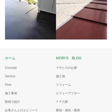
全面の断熱化工事
フルリノベーション
人造大理石の玄関框
木製玄関框とホワイトのタイ
ルを撤去した後、人造大理石
の框とブラックのタイルに変
更しました。
ホーム
MORI’S BLOG
雨漏り診断02
Concept
マサヒロのお家
雨漏り診断
屋根板金を張替え
Service
施工例
雨漏り診断は雨が降った日で
ないとだめです。
Flow
リフォーム
施工事例
ビフォーアフター
動画で紹介
ＦＰの家
お客さんとのエピソード
断熱・換気・暖房