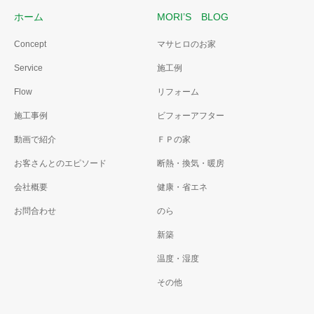
更しました。
ホーム
MORI’S BLOG
雨漏り診断02
Concept
マサヒロのお家
雨漏り診断
屋根板金を張替え
Service
施工例
雨漏り診断は雨が降った日で
ないとだめです。
Flow
リフォーム
施工事例
ビフォーアフター
動画で紹介
ＦＰの家
お客さんとのエピソード
断熱・換気・暖房
会社概要
健康・省エネ
お問合わせ
のら
新築
温度・湿度
その他