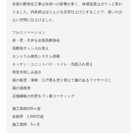
全面の断熱化工事は全体への影響が多く、体感温度はガラッと変わ
りました。内装材はほとんどを左官仕上げとすることで、臭いの少
ない空間に仕上げました。
フルリノベーション
床・壁・天井を全面高断熱化
高断熱サッシ入れ替え
セントラル換気システム搭載
キッチン・ユニットバス・トイレ・洗面入れ替え
和室木部しみ抜き
蔵の板壁・漆喰・江戸墨を塗り替えて趣のあるファサードに
蔵の屋根替
店舗鋼板の外壁をフッ素コーティング
施工面積200㎡超
金額帯 1,500万超
施工期間 5ヶ月