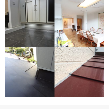
全面の断熱化工事
フルリノベーション
人造大理石の玄関框
木製玄関框とホワイトのタイ
ルを撤去した後、人造大理石
の框とブラックのタイルに変