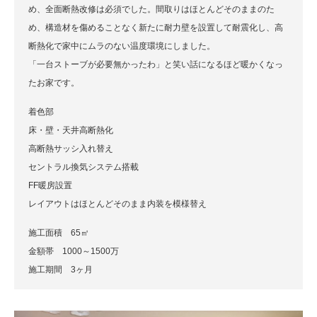
め、全面断熱改修は必須でした。間取りはほとんどそのままのた
め、構造材を傷めることなく新たに耐力壁を設置して耐震化し、高
断熱化で家中にムラのない温度環境にしました。
「一台ストーブが必要無かったわ」と笑い話になるほど暖かくなっ
たお家です。
着色部
床・壁・天井高断熱化
高断熱サッシ入れ替え
セントラル換気システム搭載
FF暖房設置
レイアウトはほとんどそのまま内装を模様替え
施工面積 65㎡
金額帯 1000～1500万
施工期間 3ヶ月