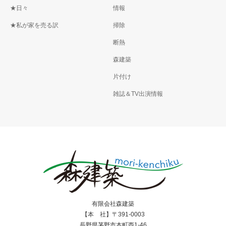
★日々
情報
★私が家を売る訳
掃除
断熱
森建築
片付け
雑誌＆TV出演情報
有限会社森建築
【本 社】〒391-0003
長野県茅野市本町西1-46