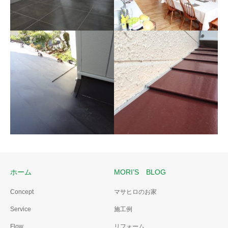
全面の断熱化工事
フルリノベーション
人造大理石の玄関框
木製玄関框とホワイトのタイ
ルを撤去した後、人造大理石
の框とブラックのタイルに変
更しました。
ホーム
MORI’S BLOG
雨漏り診断02
Concept
マサヒロのお家
雨漏り診断
屋根板金を張替え
Service
施工例
雨漏り診断は雨が降った日で
ないとだめです。
Flow
リフォーム