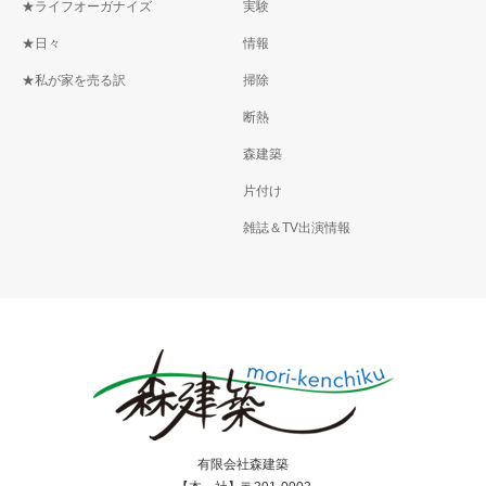
★ライフオーガナイズ
実験
★日々
情報
★私が家を売る訳
掃除
断熱
森建築
片付け
雑誌＆TV出演情報
有限会社森建築