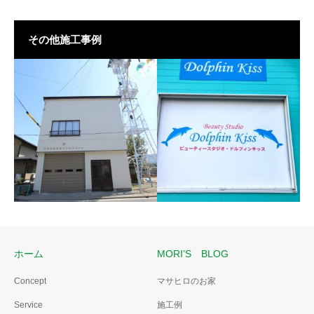
その他施工事例
ホーム
MORI’S BLOG
Concept
マサヒロのお家
消防屯所の改修
Service
施工例
カーテンを看板ロールス
青春の1ページ。後輩たちへの