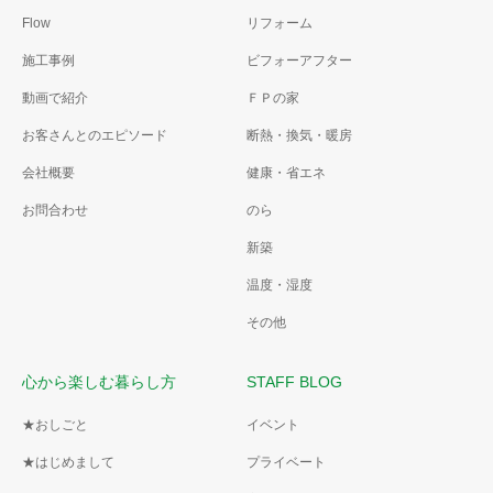
クリーンにリフォーム
想い。
Flow
リフォーム
カーテンから看板ロールスク
施工事例
ビフォーアフター
リーンにしてアピール。
動画で紹介
ＦＰの家
お客さんとのエピソード
断熱・換気・暖房
会社概要
健康・省エネ
お問合わせ
のら
新築
温度・湿度
その他
心から楽しむ暮らし方
STAFF BLOG
★おしごと
イベント
★はじめまして
プライベート