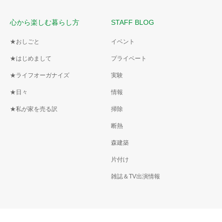
心から楽しむ暮らし方
STAFF BLOG
★おしごと
イベント
★はじめまして
プライベート
★ライフオーガナイズ
実験
★日々
情報
★私が家を売る訳
掃除
断熱
森建築
片付け
雑誌＆TV出演情報