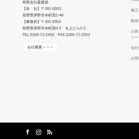
有限会社森建築
【本 社】〒391-0003
施工
長野県茅野市本町西1-46
動画
【事務所】〒391-0003
長野県茅野市本町西4-5 丸上ビル1-C
お客
TEL.0266-72-2450・FAX.0266-72-2053
ソー
会社概要＞＞＞
会社
お問