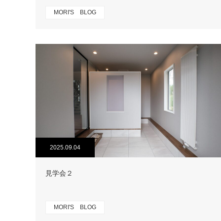
MORI'S BLOG
2025.09.04
見学会２
MORI'S BLOG