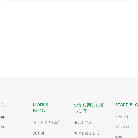
ーム
MORI’S
心から楽しむ暮
STAFF BL
BLOG
らし方
cept
イベント
マサヒロのお家
★おしごと
ice
プライベート
施工例
★はじめまして
実験