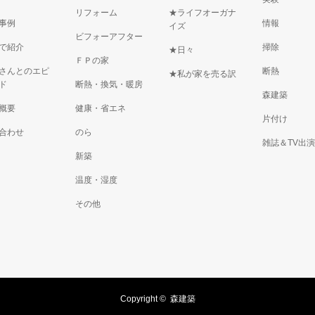
リフォーム
★ライフオーガナ
事例
情報
イズ
ビフォーアフター
で紹介
掃除
★日々
ＦＰの家
さんとのエピ
断熱
★私が家を売る訳
ド
断熱・換気・暖房
森建築
概要
健康・省エネ
片付け
合わせ
のら
雑誌＆TV出
新築
温度・湿度
その他
Copyright ©
森建築