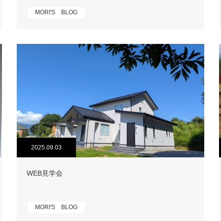
MORI'S BLOG
2025.09.03
WEB見学会
MORI'S BLOG