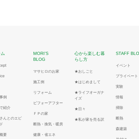
ーム
MORI’S
心から楽しむ暮
STAFF BL
BLOG
らし方
cept
イベント
マサヒロのお家
★おしごと
ice
プライベート
施工例
★はじめまして
実験
リフォーム
★ライフオーガナ
事例
情報
イズ
ビフォーアフター
で紹介
掃除
★日々
ＦＰの家
さんとのエピ
断熱
★私が家を売る訳
ド
断熱・換気・暖房
森建築
概要
健康・省エネ