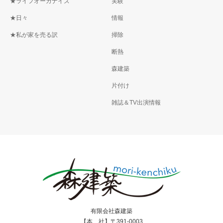
★ライフオーガナイズ
実験
★日々
情報
★私が家を売る訳
掃除
断熱
森建築
片付け
雑誌＆TV出演情報
有限会社森建築
【本 社】〒391-0003