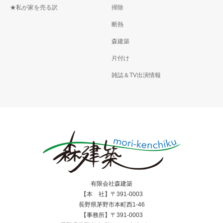
★私が家を売る訳
掃除
断熱
森建築
片付け
雑誌＆TV出演情報
有限会社森建築
【本 社】〒391-0003
長野県茅野市本町西1-46
【事務所】〒391-0003