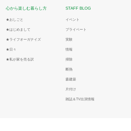
心から楽しむ暮らし方
STAFF BLOG
★おしごと
イベント
★はじめまして
プライベート
★ライフオーガナイズ
実験
★日々
情報
★私が家を売る訳
掃除
断熱
森建築
片付け
雑誌＆TV出演情報