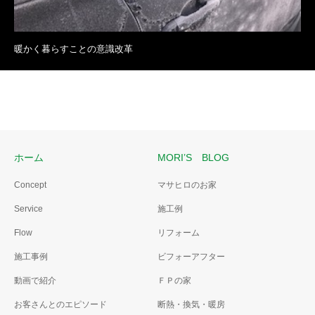
暖かく暮らすことの意識改革
ホーム
MORI’S BLOG
Concept
マサヒロのお家
Service
施工例
Flow
リフォーム
施工事例
ビフォーアフター
動画で紹介
ＦＰの家
お客さんとのエピソード
断熱・換気・暖房