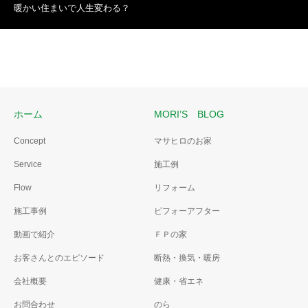
暖かい住まいで人生変わる？
ホーム
MORI’S BLOG
Concept
マサヒロのお家
Service
施工例
Flow
リフォーム
施工事例
ビフォーアフター
動画で紹介
ＦＰの家
お客さんとのエピソード
断熱・換気・暖房
会社概要
健康・省エネ
お問合わせ
のら