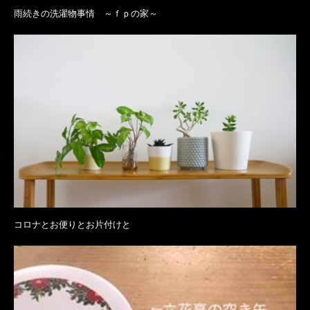
雨続きの洗濯物事情 ～ｆｐの家～
コロナとお便りとお片付けと