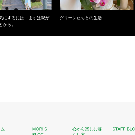
気にするには、まずは親が
グリーンたちとの生活
とから。
ーム
MORI’S
心から楽しむ暮
STAFF BL
BLOG
らし方