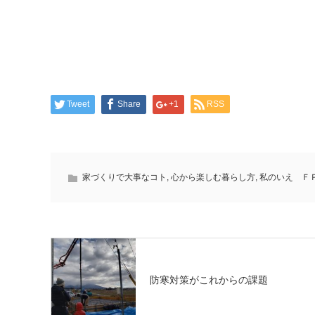
Tweet
Share
+1
RSS
家づくりで大事なコト
,
心から楽しむ暮らし方
,
私のいえ Ｆ
防寒対策がこれからの課題