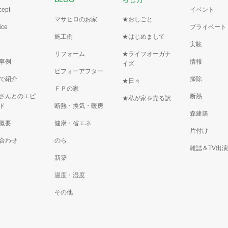
cept
イベント
マサヒロのお家
★おしごと
ice
プライベート
施工例
★はじめまして
実験
リフォーム
★ライフオーガナ
事例
情報
イズ
ビフォーアフター
で紹介
掃除
★日々
ＦＰの家
さんとのエピ
断熱
★私が家を売る訳
ド
断熱・換気・暖房
森建築
概要
健康・省エネ
片付け
合わせ
のら
雑誌＆TV出
新築
温度・湿度
その他