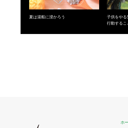
夏は湯船に浸かろう
子供をやる
行動するこ
ホ