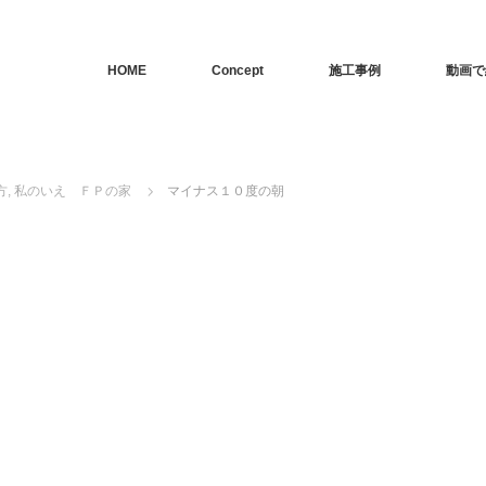
HOME
Concept
施工事例
動画で
方
,
私のいえ ＦＰの家
マイナス１０度の朝