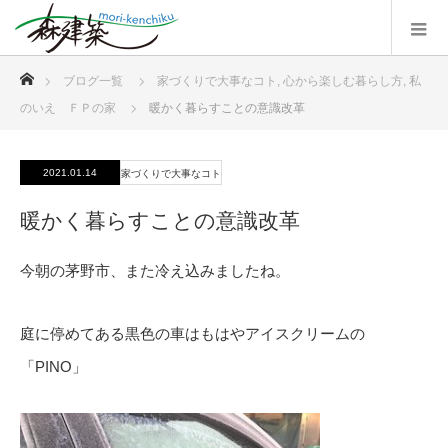
ホーム
ブログ一覧
家づくりで大事なコト
,
心から楽しむ暮らし方
,
私
のいえ ＦＰの家
暖かく暮らすことの意識改革
2021.01.14
家づくりで大事なコト
暖かく暮らすことの意識改革
今朝の茅野市、また冷え込みましたね。
庭に停めてある黒色の車はもはやアイスクリームの
「PINO」