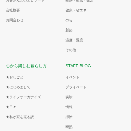
お客さんとのエピソード
断熱・換気・暖房
会社概要
健康・省エネ
お問合わせ
のら
新築
温度・湿度
その他
心から楽しむ暮らし方
STAFF BLOG
★おしごと
イベント
★はじめまして
プライベート
★ライフオーガナイズ
実験
★日々
情報
★私が家を売る訳
掃除
断熱