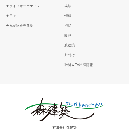
★ライフオーガナイズ
実験
★日々
情報
★私が家を売る訳
掃除
断熱
森建築
片付け
雑誌＆TV出演情報
有限会社森建築