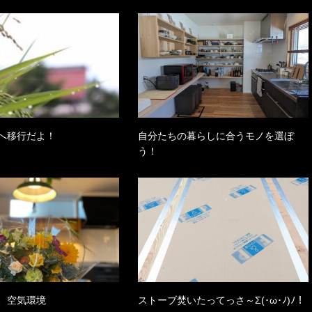
へ移行だよ！
自分たちの暮らしに合うモノを選ぼ
う！
、空気環境
ストーブ焚いたってっさ～Σ(･ω･ﾉ)ﾉ！