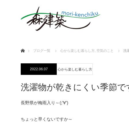
ホーム
ブログ一覧
心から楽しむ暮らし方
,
空気のこと
洗
2022.06.07
心から楽しむ暮らし方
洗濯物が乾きにくい季節で
長野県が梅雨入り～(;’∀’)
ちょっと早くないですか～