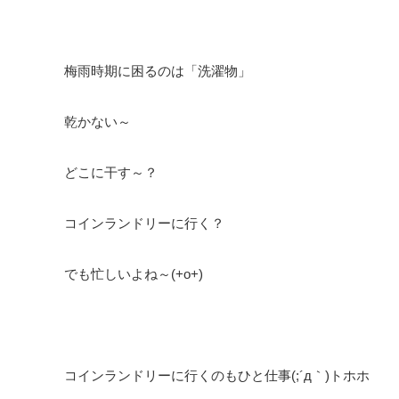
梅雨時期に困るのは「洗濯物」
乾かない～
どこに干す～？
コインランドリーに行く？
でも忙しいよね～(+o+)
コインランドリーに行くのもひと仕事(;´д｀)トホホ