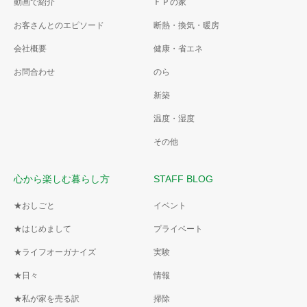
動画で紹介
ＦＰの家
お客さんとのエピソード
断熱・換気・暖房
会社概要
健康・省エネ
お問合わせ
のら
新築
温度・湿度
その他
心から楽しむ暮らし方
STAFF BLOG
★おしごと
イベント
★はじめまして
プライベート
★ライフオーガナイズ
実験
★日々
情報
★私が家を売る訳
掃除