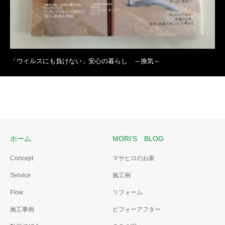
「ウイルスにも負けない」安心の暮らし ～換気～
ホーム
MORI’S BLOG
Concept
マサヒロのお家
Service
施工例
Flow
リフォーム
施工事例
ビフォーアフター