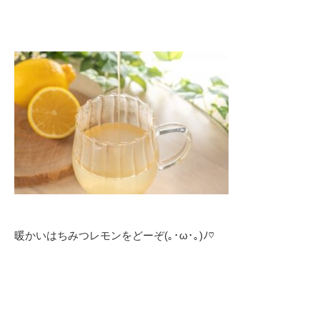
暖かいはちみつレモンをどーぞ(｡･ω･｡)ﾉ♡