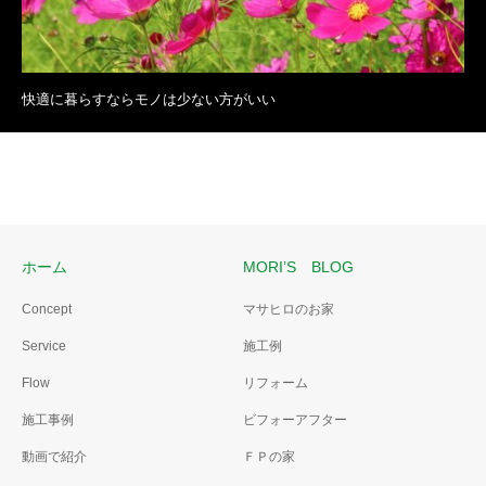
快適に暮らすならモノは少ない方がいい
ホーム
MORI’S BLOG
Concept
マサヒロのお家
Service
施工例
Flow
リフォーム
施工事例
ビフォーアフター
動画で紹介
ＦＰの家