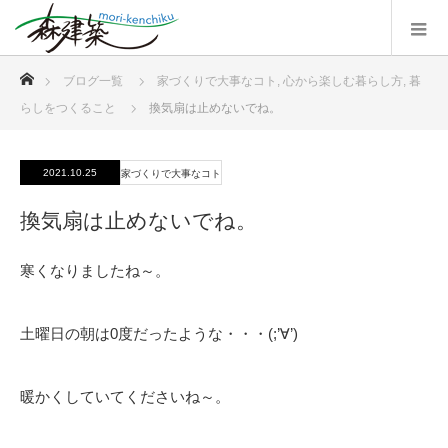
ホーム
ブログ一覧
家づくりで大事なコト
,
心から楽しむ暮らし方
,
暮
らしをつくること
換気扇は止めないでね。
2021.10.25
家づくりで大事なコト
換気扇は止めないでね。
寒くなりましたね～。
土曜日の朝は0度だったような・・・(;’∀’)
暖かくしていてくださいね～。