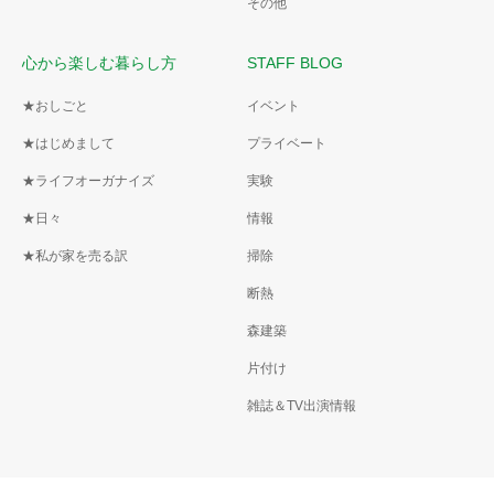
その他
心から楽しむ暮らし方
STAFF BLOG
★おしごと
イベント
★はじめまして
プライベート
★ライフオーガナイズ
実験
★日々
情報
★私が家を売る訳
掃除
断熱
森建築
片付け
雑誌＆TV出演情報