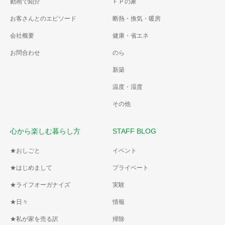
動画で紹介
ＦＰの家
お客さんとのエピソード
断熱・換気・暖房
会社概要
健康・省エネ
お問合わせ
のら
新築
温度・湿度
その他
心から楽しむ暮らし方
STAFF BLOG
★おしごと
イベント
★はじめまして
プライベート
★ライフオーガナイズ
実験
★日々
情報
★私が家を売る訳
掃除