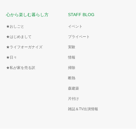
心から楽しむ暮らし方
STAFF BLOG
★おしごと
イベント
★はじめまして
プライベート
★ライフオーガナイズ
実験
★日々
情報
★私が家を売る訳
掃除
断熱
森建築
片付け
雑誌＆TV出演情報