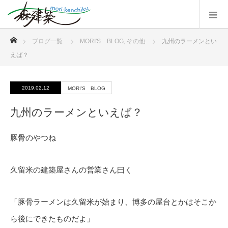
ホーム
ブログ一覧
MORI'S BLOG
,
その他
九州のラーメンとい
えば？
2019.02.12
MORI'S BLOG
九州のラーメンといえば？
豚骨のやつね
久留米の建築屋さんの営業さん曰く
「豚骨ラーメンは久留米が始まり、博多の屋台とかはそこか
ら後にできたものだよ」