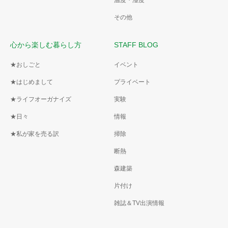
その他
心から楽しむ暮らし方
STAFF BLOG
★おしごと
イベント
★はじめまして
プライベート
★ライフオーガナイズ
実験
★日々
情報
★私が家を売る訳
掃除
断熱
森建築
片付け
雑誌＆TV出演情報