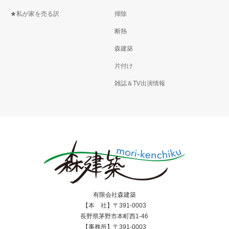
★私が家を売る訳
掃除
断熱
森建築
片付け
雑誌＆TV出演情報
有限会社森建築
【本 社】〒391-0003
長野県茅野市本町西1-46
【事務所】〒391-0003