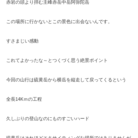
赤岩の頭より拝む主峰赤岳中岳阿弥陀岳
この場所に行かないとこの景色に出会ないんです。
すさまじい感動
これてよかったな～とつくづく思う絶景ポイント
今回の山行は硫黄岳から横岳を縦走して戻ってくるという
全長14Kｍの工程
久しぶりの登山なのにものすごいハード
硫黄岳はそれほどエキサイティングな場所ではありませんが