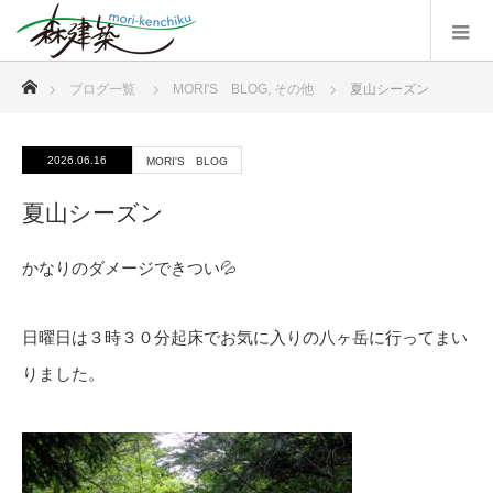
ホーム
ブログ一覧
MORI'S BLOG
,
その他
夏山シーズン
2026.06.16
MORI'S BLOG
夏山シーズン
かなりのダメージできつい💦
日曜日は３時３０分起床でお気に入りの八ヶ岳に行ってまい
りました。