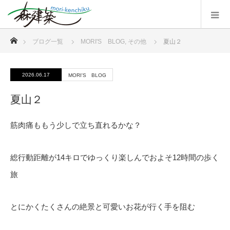
ホーム
ブログ一覧
MORI'S BLOG
,
その他
夏山２
2026.06.17
MORI'S BLOG
夏山２
筋肉痛ももう少しで立ち直れるかな？
総行動距離が14キロでゆっくり楽しんでおよそ12時間の歩く
旅
とにかくたくさんの絶景と可愛いお花が行く手を阻む