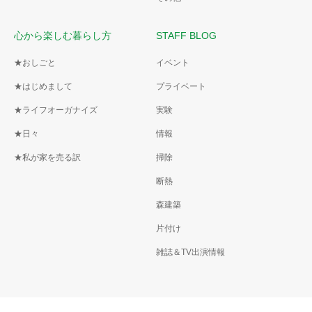
心から楽しむ暮らし方
STAFF BLOG
★おしごと
イベント
★はじめまして
プライベート
★ライフオーガナイズ
実験
★日々
情報
★私が家を売る訳
掃除
断熱
森建築
片付け
雑誌＆TV出演情報