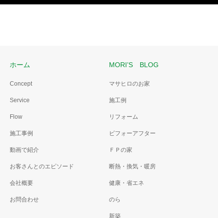
ホーム
MORI’S BLOG
Concept
マサヒロのお家
Service
施工例
Flow
リフォーム
施工事例
ビフォーアフター
動画で紹介
ＦＰの家
お客さんとのエピソード
断熱・換気・暖房
会社概要
健康・省エネ
お問合わせ
のら
新築