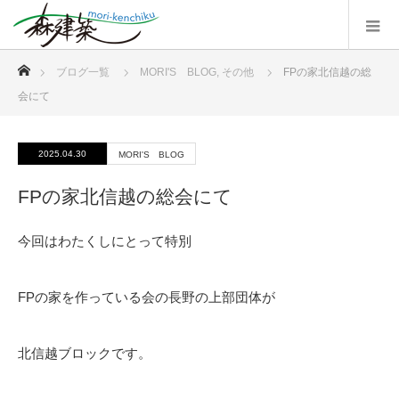
ホーム
ブログ一覧
MORI'S BLOG
,
その他
FPの家北信越の総
会にて
2025.04.30
MORI'S BLOG
FPの家北信越の総会にて
今回はわたくしにとって特別
FPの家を作っている会の長野の上部団体が
北信越ブロックです。