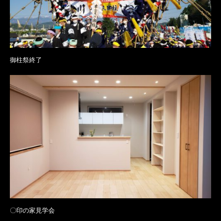
御柱祭終了
〇印の家見学会