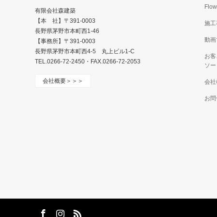
Flow
有限会社森建築
【本 社】〒391-0003
施工
長野県茅野市本町西1-46
動画
【事務所】〒391-0003
長野県茅野市本町西4-5 丸上ビル1-C
お客
TEL.0266-72-2450・FAX.0266-72-2053
ソー
会社概要＞＞＞
会社
お問