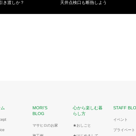
引き渡しか？
天井点検口も断熱しよう
ーム
MORI’S
心から楽しむ暮
STAFF BL
BLOG
らし方
cept
イベント
マサヒロのお家
★おしごと
ice
プライベート
施工例
★はじめまして