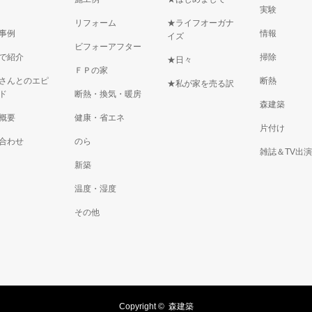
実験
リフォーム
★ライフオーガナ
事例
情報
イズ
ビフォーアフター
で紹介
掃除
★日々
ＦＰの家
さんとのエピ
断熱
★私が家を売る訳
ド
断熱・換気・暖房
森建築
概要
健康・省エネ
片付け
合わせ
のら
雑誌＆TV出
新築
温度・湿度
その他
Copyright ©
森建築